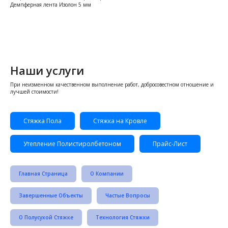
Демпферная лента Изолон 5 мм
Наши услуги
При неизменном качественном выполнение работ, добросовестном отношение и
лучшей стоимости!
Стяжка Пола
Стяжка на Кровле
Утепление Полистиролбетоном
Прайс-Лист
Главная Страница
О Компании
Завершенные Объекты
Частые Вопросы
О Полусухой Стяжке
Технология Стяжки