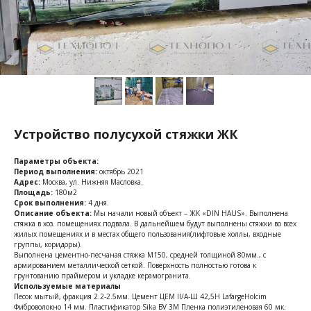
Устройство полусухой стяжки ЖК
Параметры объекта:
Период выполнения:
октябрь 2021
Адрес:
Москва, ул. Нижняя Масловка.
Площадь:
180м2
Срок выполнения:
4 дня.
Описание объекта:
Мы начали новый объект – ЖК «DIN HAUS». Выполнена
стяжка в хоз. помещениях подвала. В дальнейшем будут выполнены стяжки во всех
жилых помещениях и в местах общего пользования(лифтовые холлы, входные
группы, коридоры).
Выполнена цементно-песчаная стяжка М150, средней толщиной 80мм., с
армированием металлической сеткой. Поверхность полностью готова к
грунтованию праймером и укладке керамогранита.
Используемые материалы
Песок мытый, фракция 2.2-2.5мм. Цемент ЦЕМ II/A-Ш 42,5Н LafargeHolcim
Фиброволокно 14 мм. Пластификатор Sika BV 3M Пленка полиэтиленовая 60 мк.