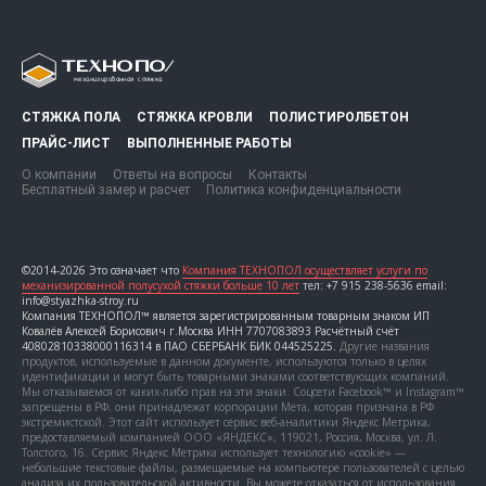
СТЯЖКА ПОЛА
СТЯЖКА КРОВЛИ
ПОЛИСТИРОЛБЕТОН
ПРАЙС-ЛИСТ
ВЫПОЛНЕННЫЕ РАБОТЫ
О компании
Ответы на вопросы
Контакты
Бесплатный замер и расчет
Политика конфиденциальности
©2014-2026 Это означает что
Компания ТЕХНОПОЛ осуществляет услуги по
механизированной полусухой стяжки больше 10 лет
тел: +7 915 238-5636 email:
info@styazhka-stroy.ru
Компания ТЕХНОПОЛ™ является зарегистрированным товарным знаком ИП
Ковалёв Алексей Борисович г.Москва ИНН 7707083893 Расчётный счёт
40802810338000116314 в ПАО СБЕРБАНК БИК 044525225.
Другие названия
продуктов, используемые в данном документе, используются только в целях
идентификации и могут быть товарными знаками соответствующих компаний.
Мы отказываемся от каких-либо прав на эти знаки. Соцсети Facebook™ и Instagram™
запрещены в РФ; они принадлежат корпорации Мета, которая признана в РФ
экстремистской. Этот сайт использует сервис веб-аналитики Яндекс Метрика,
предоставляемый компанией ООО «ЯНДЕКС», 119021, Россия, Москва, ул. Л.
Толстого, 16. Сервис Яндекс Метрика использует технологию «cookie» —
небольшие текстовые файлы, размещаемые на компьютере пользователей с целью
анализа их пользовательской активности. Вы можете отказаться от использования