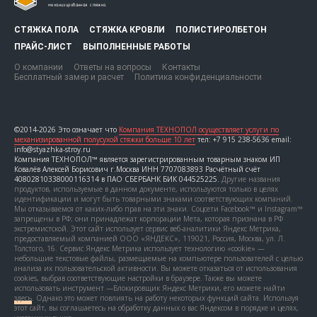
СТЯЖКА ПОЛА
СТЯЖКА КРОВЛИ
ПОЛИСТИРОЛБЕТОН
ПРАЙС-ЛИСТ
ВЫПОЛНЕННЫЕ РАБОТЫ
О компании
Ответы на вопросы
Контакты
Бесплатный замер и расчет
Политика конфиденциальности
©2014-2026 Это означает что
Компания ТЕХНОПОЛ осуществляет услуги по
механизированной полусухой стяжки больше 10 лет
тел: +7 915 238-5636 email:
info@styazhka-stroy.ru
Компания ТЕХНОПОЛ™ является зарегистрированным товарным знаком ИП
Ковалёв Алексей Борисович г.Москва ИНН 7707083893 Расчётный счёт
40802810338000116314 в ПАО СБЕРБАНК БИК 044525225.
Другие названия
продуктов, используемые в данном документе, используются только в целях
идентификации и могут быть товарными знаками соответствующих компаний.
Мы отказываемся от каких-либо прав на эти знаки. Соцсети Facebook™ и Instagram™
запрещены в РФ; они принадлежат корпорации Мета, которая признана в РФ
экстремистской. Этот сайт использует сервис веб-аналитики Яндекс Метрика,
предоставляемый компанией ООО «ЯНДЕКС», 119021, Россия, Москва, ул. Л.
Толстого, 16. Сервис Яндекс Метрика использует технологию «cookie» —
небольшие текстовые файлы, размещаемые на компьютере пользователей с целью
анализа их пользовательской активности. Вы можете отказаться от использования
cookies, выбрав соответствующие настройки в браузере. Также вы можете
использовать инструмент —Блокировщик Яндекс Метрики, его можете найти
здесь
. Однако это может повлиять на работу некоторых функций сайта. Используя
этот сайт, вы соглашаетесь на обработку данных о вас Яндексом в порядке и целях,