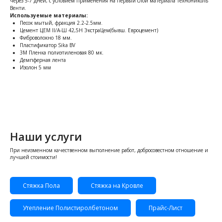
через 5-7 дней, с условием применения на первый слой материала Технониколь
Венти.
Используемые материалы:
Песок мытый, фракция 2.2-2.5мм.
Цемент ЦЕМ II/A-Ш 42,5Н ЭкстраЦем(бывш. Евроцемент)
Фиброволокно 18 мм.
Пластификатор Sika BV
3M Пленка полиэтиленовая 80 мк.
Демпферная лента
Изолон 5 мм
Наши услуги
При неизменном качественном выполнение работ, добросовестном отношение и
лучшей стоимости!
Стяжка Пола
Стяжка на Кровле
Утепление Полистиролбетоном
Прайс-Лист