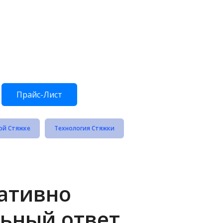
Прайс-Лист
ой Стяжке
Технология Стяжки
ративно
ьный ответ