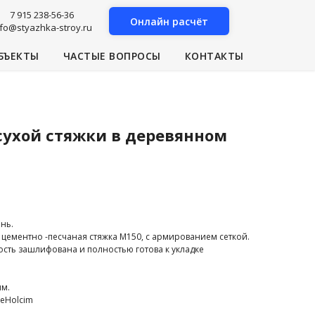
7 915 238-56-36
Онлайн расчёт
nfo@styazhka-stroy.ru
БЪЕКТЫ
ЧАСТЫЕ ВОПРОСЫ
КОНТАКТЫ
сухой стяжки в деревянном
нь.
цементно -песчаная стяжка М150, с армированием сеткой.
сть зашлифована и полностью готова к укладке
мм.
geHolcim