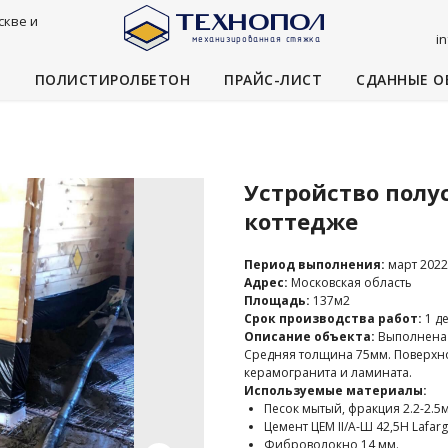
скве и
i
И
ПОЛИСТИРОЛБЕТОН
ПРАЙС-ЛИСТ
СДАННЫЕ О
Устройство полу
коттедже
Период выполнения:
март 2022
Адрес:
Московская область
Площадь:
137м2
Срок производства работ:
1 де
Описание объекта:
Выполнена 
Средняя толщина 75мм. Поверхно
керамогранита и ламината.
Используемые материалы:
Песок мытый, фракция 2.2-2.5
Цемент ЦЕМ II/A-Ш 42,5Н Lafar
Фиброволокно 14 мм.