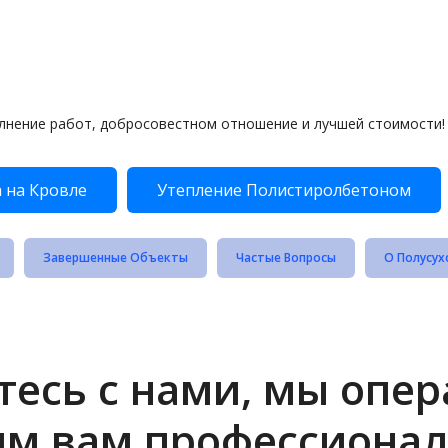
лнение работ, добросовестном отношение и лучшей стоимости!
 на Кровле
Утепление Полистиролбетоном
Завершенные Объекты
Частые Вопросы
О Полусух
есь с нами, мы опе
им вам профессионал