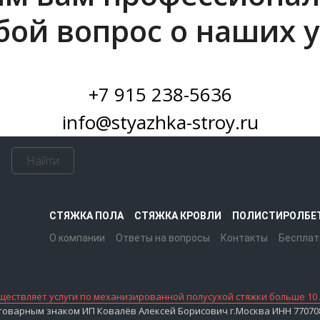
бой вопрос о наших у
+7 915 238-5636
info@styazhka-stroy.ru
Найти
СТЯЖКА ПОЛА
СТЯЖКА КРОВЛИ
ПОЛИСТИРОЛБЕ
О компании
Ответы на вопросы
Контакты
Бесплат
ествляет услуги по механизированной полусухой стяжки больше 10 
варным знаком ИП Ковалёв Алексей Борисович г.Москва ИНН 7707083