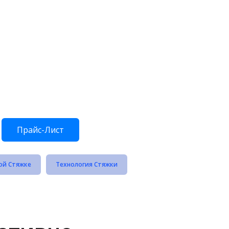
Прайс-Лист
ой Стяжке
Технология Стяжки