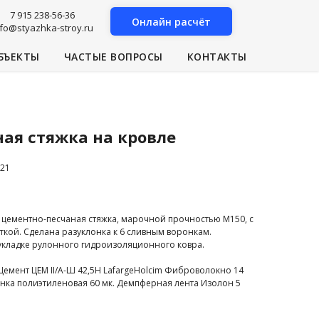
7 915 238-56-36
Онлайн расчёт
nfo@styazhka-stroy.ru
БЪЕКТЫ
ЧАСТЫЕ ВОПРОСЫ
КОНТАКТЫ
ая стяжка на кровле
21
цементно-песчаная стяжка, марочной прочностью М150, с
кой. Сделана разуклонка к 6 сливным воронкам.
 укладке рулонного гидроизоляционного ковра.
 Цемент ЦЕМ II/A-Ш 42,5Н LafargeHolcim Фиброволокно 14
енка полиэтиленовая 60 мк. Демпферная лента Изолон 5