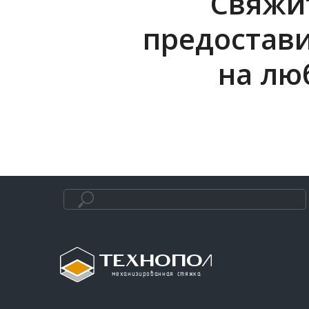
Свяжит
предостав
на лю