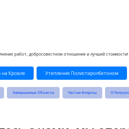
лнение работ, добросовестном отношение и лучшей стоимости!
 на Кровле
Утепление Полистиролбетоном
Завершенные Объекты
Частые Вопросы
О Полусух