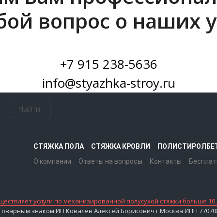
бой вопрос о наших у
+7 915 238-5636
info@styazhka-stroy.ru
Найти
СТЯЖКА ПОЛА
СТЯЖКА КРОВЛИ
ПОЛИСТИРОЛБЕ
О компании
Ответы на вопросы
Контакты
Бесплат
ествляет услуги по механизированной полусухой стяжки больше 10 
варным знаком ИП Ковалёв Алексей Борисович г.Москва ИНН 7707083