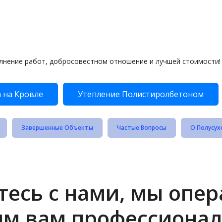
лнение работ, добросовестном отношение и лучшей стоимости!
 на Кровле
Утепление Полистиролбетоном
Завершенные Объекты
Частые Вопросы
О Полусух
есь с нами, мы опе
им вам профессионал