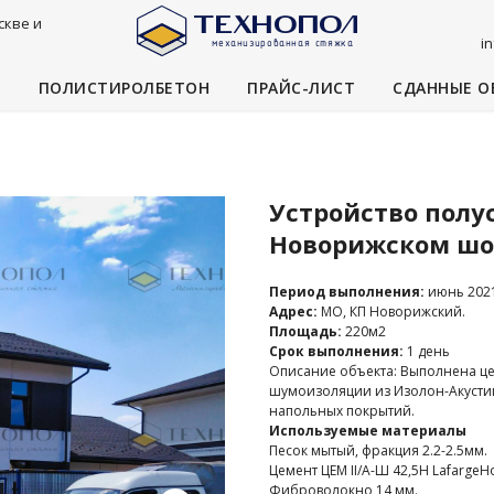
скве и
i
И
ПОЛИСТИРОЛБЕТОН
ПРАЙС-ЛИСТ
СДАННЫЕ О
Устройство полу
Новорижском шо
Период выполнения:
июнь 202
Адрес:
МО, КП Новорижский.
Площадь:
220м2
Срок выполнения:
1 день
Описание объекта: Выполнена це
шумоизоляции из Изолон-Акустик
напольных покрытий.
Используемые материалы
Песок мытый, фракция 2.2-2.5мм.
Цемент ЦЕМ II/A-Ш 42,5Н LafargeH
Фиброволокно 14 мм.