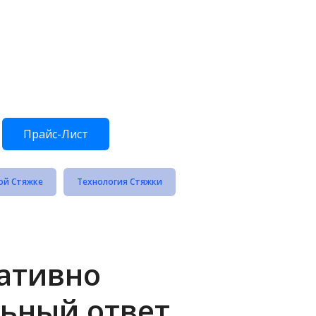
Прайс-Лист
ой Стяжке
Технология Стяжки
ративно
ьный ответ