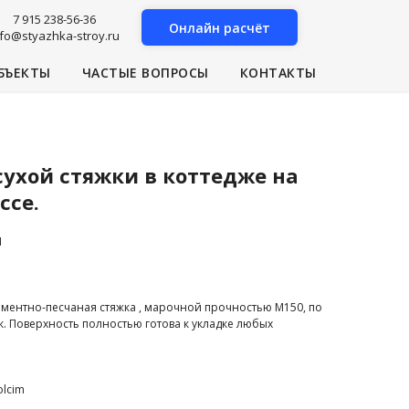
7 915 238-56-36
Онлайн расчёт
nfo@styazhka-stroy.ru
БЪЕКТЫ
ЧАСТЫЕ ВОПРОСЫ
КОНТАКТЫ
сухой стяжки в коттедже на
ссе.
1
ментно-песчаная стяжка , марочной прочностью М150, по
. Поверхность полностью готова к укладке любых
olcim