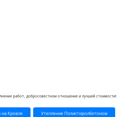
лнение работ, добросовестном отношение и лучшей стоимости!
 на Кровле
Утепление Полистиролбетоном