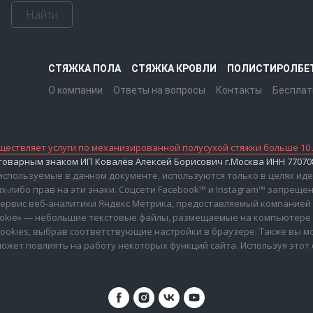
Найти
СТЯЖКА ПОЛА
СТЯЖКА КРОВЛИ
ПОЛИСТИРОЛБЕ
О компании
Ответы на вопросы
Контакты
Бесплат
ествляет услуги по механизированной полусухой стяжки больше 10 
варным знаком ИП Ковалёв Алексей Борисович г.Москва ИНН 7707083
 используемые в данном документе, используются только в целях и
-либо прав на эти знаки. Соцсети Facebook™ и Instagram™ запреще
ервис веб-аналитики Яндекс Метрика, предоставляемый компанией ООО
cookie» — небольшие текстовые файлы, размещаемые на компьютере
 cookies, выбрав соответствующие настройки в браузере. Также вы
может повлиять на работу некоторых функций сайта. Используя этот 