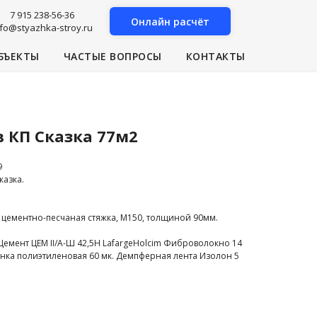
7 915 238-56-36
Онлайн расчёт
nfo@styazhka-stroy.ru
БЪЕКТЫ
ЧАСТЫЕ ВОПРОСЫ
КОНТАКТЫ
в КП Сказка 77м2
9
казка.
цементно-песчаная стяжка, М150, толщиной 90мм.
 Цемент ЦЕМ II/A-Ш 42,5Н LafargeHolcim Фиброволокно 14
енка полиэтиленовая 60 мк. Демпферная лента Изолон 5