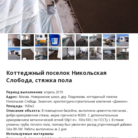
Коттеджный поселок Никольская
Слобода, стяжка пола
Период выполнения:
апрель 2019
Адрес:
Москва, Новорижское шоссе, дер. Поздняково, коттеджный поселок
Никольская Слобода. Заказчик: архитектурно-строительная компания «Домион».
Площадь:
168м2
Описание объекта:
В помещении бассейна, выполнена цементно-песчаная ,
фибро армированная стяжка, марка прочности М200. С дополнительным
армированием металлической сеткой 5Вр1 яч. 100х100 ( по ГОСТу ). В стяжке
уложены трубы теплого пола, поэтому был увеличен расход упрочняющей добавки
Sika BV-3M. Работы выполнены за 2 дня.
Используемые материалы