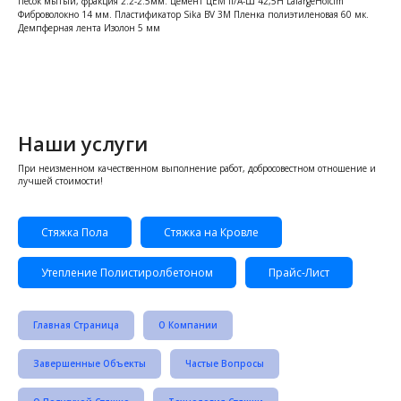
Песок мытый, фракция 2.2-2.5мм. Цемент ЦЕМ II/A-Ш 42,5Н LafargeHolcim
Фиброволокно 14 мм. Пластификатор Sika BV 3M Пленка полиэтиленовая 60 мк.
Демпферная лента Изолон 5 мм
Наши услуги
При неизменном качественном выполнение работ, добросовестном отношение и
лучшей стоимости!
Стяжка Пола
Стяжка на Кровле
Утепление Полистиролбетоном
Прайс-Лист
Главная Страница
О Компании
Завершенные Объекты
Частые Вопросы