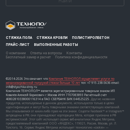
Найти
СТЯЖКА ПОЛА
СТЯЖКА КРОВЛИ
ПОЛИСТИРОЛБЕТОН
ПРАЙС-ЛИСТ
ВЫПОЛНЕННЫЕ РАБОТЫ
О компании
Ответы на вопросы
Контакты
Бесплатный замер и расчет
Политика конфиденциальности
©2014-2026 Это означает что
Компания ТЕХНОПОЛ осуществляет услуги по
механизированной полусухой стяжки больше 10 лет
тел: +7 915 238-5636 email:
info@styazhka-stroy.ru
Компания ТЕХНОПОЛ™ является зарегистрированным товарным знаком ИП
Ковалёв Алексей Борисович г.Москва ИНН 7707083893 Расчётный счёт
40802810338000116314 в ПАО СБЕРБАНК БИК 044525225.
Другие названия
продуктов, используемые в данном документе, используются только в целях
идентификации и могут быть товарными знаками соответствующих компаний.
Мы отказываемся от каких-либо прав на эти знаки. Соцсети Facebook™ и Instagram™
запрещены в РФ; они принадлежат корпорации Мета, которая признана в РФ
экстремистской. Этот сайт использует сервис веб-аналитики Яндекс Метрика,
предоставляемый компанией ООО «ЯНДЕКС», 119021, Россия, Москва, ул. Л.
Толстого, 16. Сервис Яндекс Метрика использует технологию «cookie» —