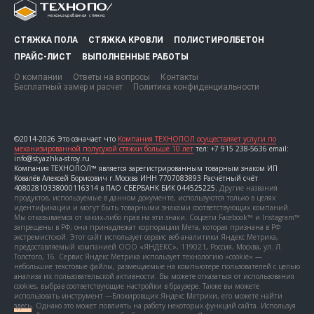
СТЯЖКА ПОЛА
СТЯЖКА КРОВЛИ
ПОЛИСТИРОЛБЕТОН
ПРАЙС-ЛИСТ
ВЫПОЛНЕННЫЕ РАБОТЫ
О компании
Ответы на вопросы
Контакты
Бесплатный замер и расчет
Политика конфиденциальности
©2014-2026 Это означает что
Компания ТЕХНОПОЛ осуществляет услуги по
механизированной полусухой стяжки больше 10 лет
тел: +7 915 238-5636 email:
info@styazhka-stroy.ru
Компания ТЕХНОПОЛ™ является зарегистрированным товарным знаком ИП
Ковалёв Алексей Борисович г.Москва ИНН 7707083893 Расчётный счёт
40802810338000116314 в ПАО СБЕРБАНК БИК 044525225.
Другие названия
продуктов, используемые в данном документе, используются только в целях
идентификации и могут быть товарными знаками соответствующих компаний.
Мы отказываемся от каких-либо прав на эти знаки. Соцсети Facebook™ и Instagram™
запрещены в РФ; они принадлежат корпорации Мета, которая признана в РФ
экстремистской. Этот сайт использует сервис веб-аналитики Яндекс Метрика,
предоставляемый компанией ООО «ЯНДЕКС», 119021, Россия, Москва, ул. Л.
Толстого, 16. Сервис Яндекс Метрика использует технологию «cookie» —
небольшие текстовые файлы, размещаемые на компьютере пользователей с целью
анализа их пользовательской активности. Вы можете отказаться от использования
cookies, выбрав соответствующие настройки в браузере. Также вы можете
использовать инструмент —Блокировщик Яндекс Метрики, его можете найти
здесь
. Однако это может повлиять на работу некоторых функций сайта. Используя