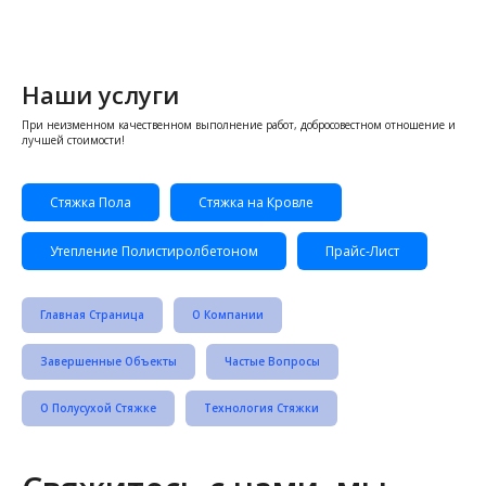
Наши услуги
При неизменном качественном выполнение работ, добросовестном отношение и
лучшей стоимости!
Стяжка Пола
Стяжка на Кровле
Утепление Полистиролбетоном
Прайс-Лист
Главная Страница
О Компании
Завершенные Объекты
Частые Вопросы
О Полусухой Стяжке
Технология Стяжки