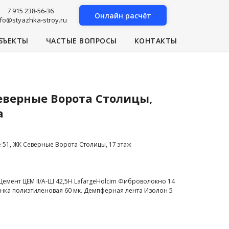
7 915 238-56-36
Онлайн расчёт
nfo@styazhka-stroy.ru
БЪЕКТЫ
ЧАСТЫЕ ВОПРОСЫ
КОНТАКТЫ
еверные Ворота Столицы,
а
51, ЖК Северные Ворота Столицы, 17 этаж
 Цемент ЦЕМ II/A-Ш 42,5Н LafargeHolcim Фиброволокно 14
енка полиэтиленовая 60 мк. Демпферная лента Изолон 5