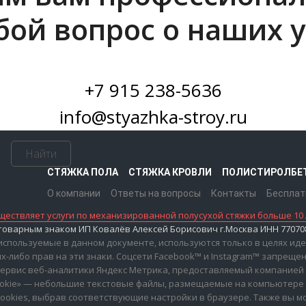
бой вопрос о наших у
+7 915 238-5636
info@styazhka-stroy.ru
Найти
СТЯЖКА ПОЛА
СТЯЖКА КРОВЛИ
ПОЛИСТИРОЛБЕ
О компании
Ответы на вопросы
Контакты
Бесплат
ествляет услуги по механизированной полусухой стяжки больше 10 
варным знаком ИП Ковалёв Алексей Борисович г.Москва ИНН 7707083
 используемые в данном документе, используются только в целях и
-либо прав на эти знаки. Соцсети Facebook™ и Instagram™ запреще
ервис веб-аналитики Яндекс Метрика, предоставляемый компанией ООО
cookie» — небольшие текстовые файлы, размещаемые на компьютере
 cookies, выбрав соответствующие настройки в браузере. Также вы