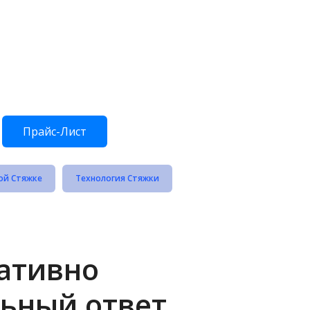
Прайс-Лист
ой Стяжке
Технология Стяжки
ративно
ьный ответ