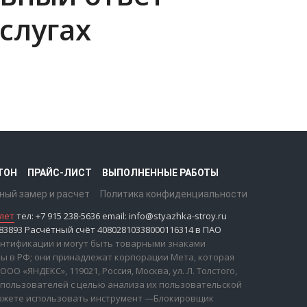
слугах
ТОН
ПРАЙС-ЛИСТ
ВЫПОЛНЕННЫЕ РАБОТЫ
ный замер и расчет
Политика конфиденциальности
лет
тел: +7 915 238-5636 email: info@styazhka-stroy.ru
893 Расчётный счёт 40802810338000116314 в ПАО
дентификации и могут быть товарными знаками
ны в РФ; они принадлежат корпорации Мета, которая
 «ЯНДЕКС», 119021, Россия, Москва, ул. Л. Толстого,
 пользователей с целью анализа их пользовательской
 можете использовать инструмент —Блокировщик