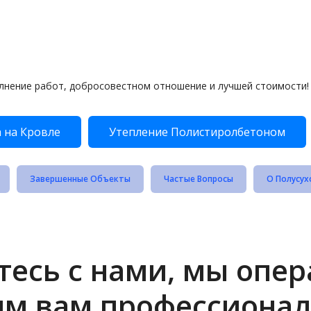
лнение работ, добросовестном отношение и лучшей стоимости!
 на Кровле
Утепление Полистиролбетоном
Завершенные Объекты
Частые Вопросы
О Полусух
есь с нами, мы опе
им вам профессионал