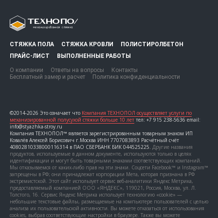
СТЯЖКА ПОЛА
СТЯЖКА КРОВЛИ
ПОЛИСТИРОЛБЕТОН
ПРАЙС-ЛИСТ
ВЫПОЛНЕННЫЕ РАБОТЫ
О компании
Ответы на вопросы
Контакты
Бесплатный замер и расчет
Политика конфиденциальности
©2014-2026 Это означает что
Компания ТЕХНОПОЛ осуществляет услуги по
механизированной полусухой стяжки больше 10 лет
тел: +7 915 238-5636 email:
info@styazhka-stroy.ru
Компания ТЕХНОПОЛ™ является зарегистрированным товарным знаком ИП
Ковалёв Алексей Борисович г.Москва ИНН 7707083893 Расчётный счёт
40802810338000116314 в ПАО СБЕРБАНК БИК 044525225.
Другие названия
продуктов, используемые в данном документе, используются только в целях
идентификации и могут быть товарными знаками соответствующих компаний.
Мы отказываемся от каких-либо прав на эти знаки. Соцсети Facebook™ и Instagram™
запрещены в РФ; они принадлежат корпорации Мета, которая признана в РФ
экстремистской. Этот сайт использует сервис веб-аналитики Яндекс Метрика,
предоставляемый компанией ООО «ЯНДЕКС», 119021, Россия, Москва, ул. Л.
Толстого, 16. Сервис Яндекс Метрика использует технологию «cookie» —
небольшие текстовые файлы, размещаемые на компьютере пользователей с целью
анализа их пользовательской активности. Вы можете отказаться от использования
cookies, выбрав соответствующие настройки в браузере. Также вы можете