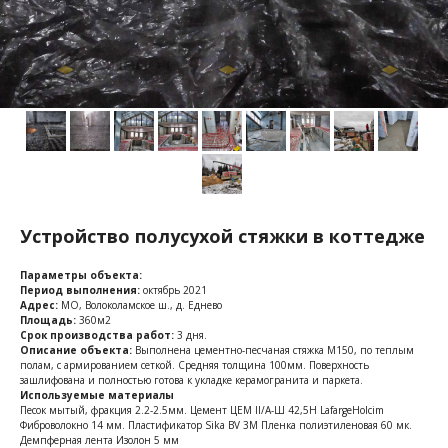
Устройство полусухой стяжки в коттедже
Параметры объекта:
Период выполнения:
октябрь 2021
Адрес:
МО, Волоколамское ш., д. Еднево
Площадь:
360м2
Срок производства работ:
3 дня.
Описание объекта:
Выполнена цементно-песчаная стяжка М150, по теплым
полам, с армированием сеткой. Средняя толщина 100мм. Поверхность
зашлифована и полностью готова к укладке керамогранита и паркета.
Используемые материалы
Песок мытый, фракция 2.2-2.5мм. Цемент ЦЕМ II/A-Ш 42,5Н LafargeHolcim
Фиброволокно 14 мм. Пластификатор Sika BV 3M Пленка полиэтиленовая 60 мк.
Демпферная лента Изолон 5 мм