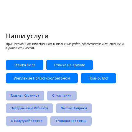
Наши услуги
При неизменном качественном выполнение работ, добросовестном отношение и
лучшей стоимости!
Стяжка Пола
Стяжка на Кровле
Утепление Полистиролбетоном
Прайс-Лист
Главная Страница
О Компании
Завершенные Объекты
Частые Вопросы
О Полусухой Стяжке
Технология Стяжки