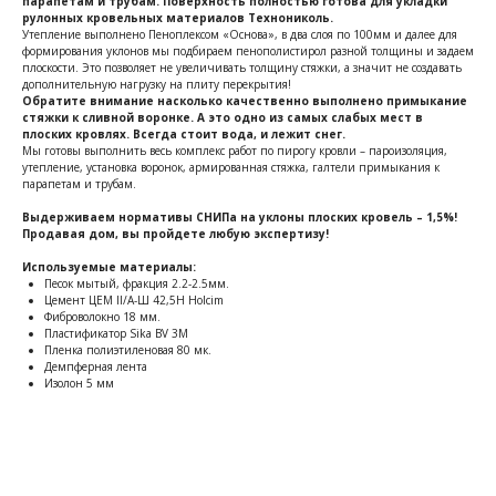
парапетам и трубам. Поверхность полностью готова для укладки
рулонных кровельных материалов Технониколь.
Утепление выполнено Пеноплексом «Основа», в два слоя по 100мм и далее для
формирования уклонов мы подбираем пенополистирол разной толщины и задаем
плоскости. Это позволяет не увеличивать толщину стяжки, а значит не создавать
дополнительную нагрузку на плиту перекрытия!
Обратите внимание насколько качественно выполнено примыкание
стяжки к сливной воронке. А это одно из самых слабых мест в
плоских кровлях. Всегда стоит вода, и лежит снег.
Мы готовы выполнить весь комплекс работ по пирогу кровли – пароизоляция,
утепление, установка воронок, армированная стяжка, галтели примыкания к
парапетам и трубам.
Выдерживаем нормативы СНИПа на уклоны плоских кровель – 1,5%!
Продавая дом, вы пройдете любую экспертизу!
Используемые материалы:
Песок мытый, фракция 2.2-2.5мм.
Цемент ЦЕМ II/A-Ш 42,5Н Holcim
Фиброволокно 18 мм.
Пластификатор Sika BV 3M
Пленка полиэтиленовая 80 мк.
Демпферная лента
Изолон 5 мм