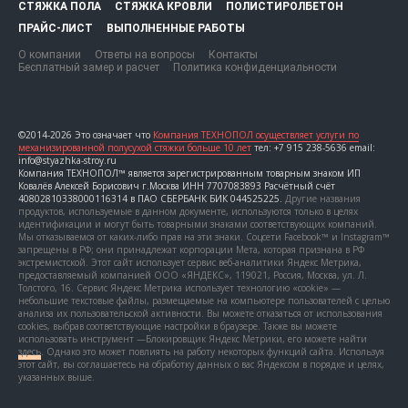
СТЯЖКА ПОЛА
СТЯЖКА КРОВЛИ
ПОЛИСТИРОЛБЕТОН
ПРАЙС-ЛИСТ
ВЫПОЛНЕННЫЕ РАБОТЫ
О компании
Ответы на вопросы
Контакты
Бесплатный замер и расчет
Политика конфиденциальности
©2014-2026 Это означает что
Компания ТЕХНОПОЛ осуществляет услуги по
механизированной полусухой стяжки больше 10 лет
тел: +7 915 238-5636 email:
info@styazhka-stroy.ru
Компания ТЕХНОПОЛ™ является зарегистрированным товарным знаком ИП
Ковалёв Алексей Борисович г.Москва ИНН 7707083893 Расчётный счёт
40802810338000116314 в ПАО СБЕРБАНК БИК 044525225.
Другие названия
продуктов, используемые в данном документе, используются только в целях
идентификации и могут быть товарными знаками соответствующих компаний.
Мы отказываемся от каких-либо прав на эти знаки. Соцсети Facebook™ и Instagram™
запрещены в РФ; они принадлежат корпорации Мета, которая признана в РФ
экстремистской. Этот сайт использует сервис веб-аналитики Яндекс Метрика,
предоставляемый компанией ООО «ЯНДЕКС», 119021, Россия, Москва, ул. Л.
Толстого, 16. Сервис Яндекс Метрика использует технологию «cookie» —
небольшие текстовые файлы, размещаемые на компьютере пользователей с целью
анализа их пользовательской активности. Вы можете отказаться от использования
cookies, выбрав соответствующие настройки в браузере. Также вы можете
использовать инструмент —Блокировщик Яндекс Метрики, его можете найти
здесь
. Однако это может повлиять на работу некоторых функций сайта. Используя
этот сайт, вы соглашаетесь на обработку данных о вас Яндексом в порядке и целях,
указанных выше.