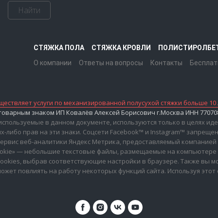
Найти
СТЯЖКА ПОЛА
СТЯЖКА КРОВЛИ
ПОЛИСТИРОЛБЕ
О компании
Ответы на вопросы
Контакты
Бесплат
ествляет услуги по механизированной полусухой стяжки больше 10 
варным знаком ИП Ковалёв Алексей Борисович г.Москва ИНН 7707083
 используемые в данном документе, используются только в целях и
-либо прав на эти знаки. Соцсети Facebook™ и Instagram™ запреще
ервис веб-аналитики Яндекс Метрика, предоставляемый компанией ООО
cookie» — небольшие текстовые файлы, размещаемые на компьютере
 cookies, выбрав соответствующие настройки в браузере. Также вы
может повлиять на работу некоторых функций сайта. Используя этот 