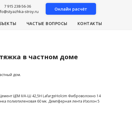
7 915 238-56-36
Онлайн расчёт
nfo@styazhka-stroy.ru
БЪЕКТЫ
ЧАСТЫЕ ВОПРОСЫ
КОНТАКТЫ
стяжка в частном доме
частный дом.
 Цемент ЦЕМ II/A-Ш 42,5Н LafargeHolcim Фиброволокно 14
енка полиэтиленовая 60 мк. Демпферная лента Изолон 5