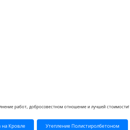
лнение работ, добросовестном отношение и лучшей стоимости!
 на Кровле
Утепление Полистиролбетоном