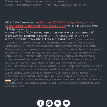
О компании
Ответы на вопросы
Контакты
Бесплатный замер и расчет
Политика конфиденциальности
©2014-2026 Это означает что
Компания ТЕХНОПОЛ осуществляет услуги по
механизированной полусухой стяжки больше 10 лет
тел: +7 915 238-5636 email:
info@styazhka-stroy.ru
Компания ТЕХНОПОЛ™ является зарегистрированным товарным знаком ИП
Ковалёв Алексей Борисович г.Москва ИНН 7707083893 Расчётный счёт
40802810338000116314 в ПАО СБЕРБАНК БИК 044525225.
Другие названия
продуктов, используемые в данном документе, используются только в целях
идентификации и могут быть товарными знаками соответствующих компаний.
Мы отказываемся от каких-либо прав на эти знаки. Соцсети Facebook™ и Instagram™
запрещены в РФ; они принадлежат корпорации Мета, которая признана в РФ
экстремистской. Этот сайт использует сервис веб-аналитики Яндекс Метрика,
предоставляемый компанией ООО «ЯНДЕКС», 119021, Россия, Москва, ул. Л.
Толстого, 16. Сервис Яндекс Метрика использует технологию «cookie» —
небольшие текстовые файлы, размещаемые на компьютере пользователей с целью
анализа их пользовательской активности. Вы можете отказаться от использования
cookies, выбрав соответствующие настройки в браузере. Также вы можете
использовать инструмент —Блокировщик Яндекс Метрики, его можете найти
здесь
. Однако это может повлиять на работу некоторых функций сайта. Используя
этот сайт, вы соглашаетесь на обработку данных о вас Яндексом в порядке и целях,
указанных выше.