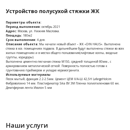
Устройство полусухой стяжки ЖК
Параметры объекта:
Период выполнения:
октябрь 2021
Адрес:
Москва, ул. Нижняя Масловка.
Площадь:
180м2
Срок выполнения:
4 дня.
Описание объекта:
Мы начали новый объект – ЖК «DIN HAUS». Выполнена
стяжка в хоз. помещениях подвала. В дальнейшем будут выполнены стяжки во всех
жилых помещениях и в местах общего пользования(лифтовые холлы, входные
группы, коридоры).
Выполнена цементно-песчаная стяжка М150, средней толщиной 80мм., с
армированием металлической сеткой. Поверхность полностью готова к
грунтованию праймером и укладке керамогранита.
Используемые материалы
Песок мытый, фракция 2.2-2.5мм. Цемент ЦЕМ II/A-Ш 42,5Н LafargeHolcim
Фиброволокно 14 мм. Пластификатор Sika BV 3M Пленка полиэтиленовая 60 мк.
Демпферная лента Изолон 5 мм
Наши услуги