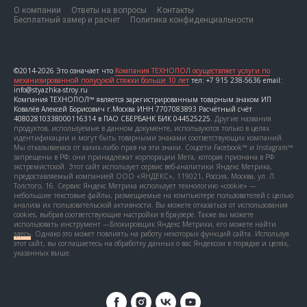
О компании
Ответы на вопросы
Контакты
Бесплатный замер и расчет
Политика конфиденциальности
©2014-2026 Это означает что
Компания ТЕХНОПОЛ осуществляет услуги по
механизированной полусухой стяжки больше 10 лет
тел: +7 915 238-5636 email:
info@styazhka-stroy.ru
Компания ТЕХНОПОЛ™ является зарегистрированным товарным знаком ИП
Ковалёв Алексей Борисович г.Москва ИНН 7707083893 Расчётный счёт
40802810338000116314 в ПАО СБЕРБАНК БИК 044525225.
Другие названия
продуктов, используемые в данном документе, используются только в целях
идентификации и могут быть товарными знаками соответствующих компаний.
Мы отказываемся от каких-либо прав на эти знаки. Соцсети Facebook™ и Instagram™
запрещены в РФ; они принадлежат корпорации Мета, которая признана в РФ
экстремистской. Этот сайт использует сервис веб-аналитики Яндекс Метрика,
предоставляемый компанией ООО «ЯНДЕКС», 119021, Россия, Москва, ул. Л.
Толстого, 16. Сервис Яндекс Метрика использует технологию «cookie» —
небольшие текстовые файлы, размещаемые на компьютере пользователей с целью
анализа их пользовательской активности. Вы можете отказаться от использования
cookies, выбрав соответствующие настройки в браузере. Также вы можете
использовать инструмент —Блокировщик Яндекс Метрики, его можете найти
здесь
. Однако это может повлиять на работу некоторых функций сайта. Используя
этот сайт, вы соглашаетесь на обработку данных о вас Яндексом в порядке и целях,
указанных выше.