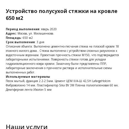
Устройство полусухой стяжки на кровле
650 м2
Период выполнения
: яварь 2020
Адрес:
Москва, ул. Милашенкова.
Площадь:
650 м2
Срок выполнения
: 3 дня
Описание объекта: Выполнена цементно-песчаная стяжка на плоской кровле 18
этажного жилого дома.. Стяжка выполнена с устройством сложных разуклонок к
водосточным воронкам. Проектная прочность стяжки М150, что подтверждается
лабораторными испытаниями. Поверхность стяжки готова для укладки
гидроизоляционного ковра кровли. Заказчику были представлены ППР,
лабораторные заключения о прочности раствора и исполнительные схемы
выполненных работ.
Используемые материалы
Песок мытый, фракция 2.2-2.5мм. Цемент ЦЕМ II/A-Ш 42,5Н LafargeHolcim
Фиброволокно 14 мм. Пластификатор Sika BV 3M Пленка полиэтиленовая 60 мк.
Демпферная лента Изолон 5 мм
Наши услуги