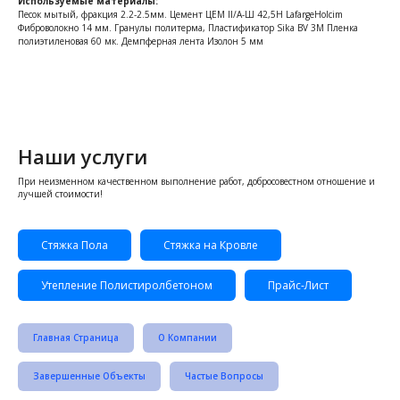
Используемые материалы:
Песок мытый, фракция 2.2-2.5мм. Цемент ЦЕМ II/A-Ш 42,5Н LafargeHolcim
Фиброволокно 14 мм. Гранулы политерма, Пластификатор Sika BV 3M Пленка
полиэтиленовая 60 мк. Демпферная лента Изолон 5 мм
Наши услуги
При неизменном качественном выполнение работ, добросовестном отношение и
лучшей стоимости!
Стяжка Пола
Стяжка на Кровле
Утепление Полистиролбетоном
Прайс-Лист
Главная Страница
О Компании
Завершенные Объекты
Частые Вопросы