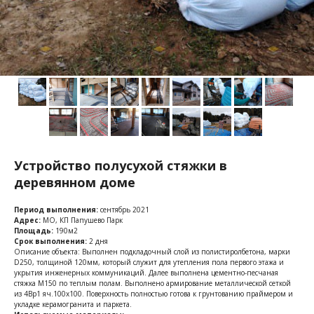
Устройство полусухой стяжки в
деревянном доме
Период выполнения:
сентябрь 2021
Адрес:
МО, КП Папушево Парк
Площадь:
190м2
Срок выполнения:
2 дня
Описание объекта: Выполнен подкладочный слой из полистиролбетона, марки
D250, толщиной 120мм, который служит для утепления пола первого этажа и
укрытия инженерных коммуникаций. Далее выполнена цементно-песчаная
стяжка М150 по теплым полам. Выполнено армирование металлической сеткой
из 4Вр1 яч.100х100. Поверхность полностью готова к грунтованию праймером и
укладке керамогранита и паркета.