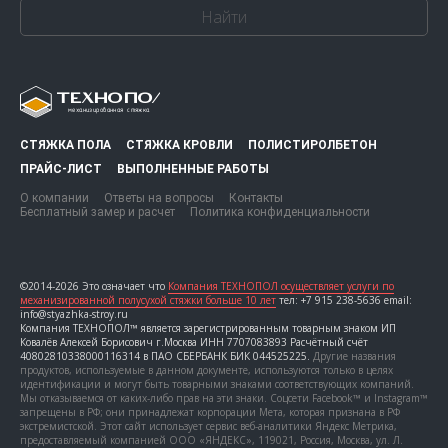
Найти
СТЯЖКА ПОЛА
СТЯЖКА КРОВЛИ
ПОЛИСТИРОЛБЕТОН
ПРАЙС-ЛИСТ
ВЫПОЛНЕННЫЕ РАБОТЫ
О компании
Ответы на вопросы
Контакты
Бесплатный замер и расчет
Политика конфиденциальности
©2014-2026 Это означает что
Компания ТЕХНОПОЛ осуществляет услуги по
механизированной полусухой стяжки больше 10 лет
тел: +7 915 238-5636 email:
info@styazhka-stroy.ru
Компания ТЕХНОПОЛ™ является зарегистрированным товарным знаком ИП
Ковалёв Алексей Борисович г.Москва ИНН 7707083893 Расчётный счёт
40802810338000116314 в ПАО СБЕРБАНК БИК 044525225.
Другие названия
продуктов, используемые в данном документе, используются только в целях
идентификации и могут быть товарными знаками соответствующих компаний.
Мы отказываемся от каких-либо прав на эти знаки. Соцсети Facebook™ и Instagram™
запрещены в РФ; они принадлежат корпорации Мета, которая признана в РФ
экстремистской. Этот сайт использует сервис веб-аналитики Яндекс Метрика,
предоставляемый компанией ООО «ЯНДЕКС», 119021, Россия, Москва, ул. Л.