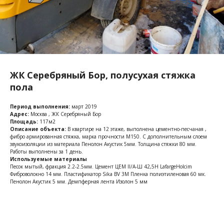
ЖК Серебряный Бор, полусухая стяжка
пола
Период выполнения:
март 2019
Адрес:
Москва , ЖК Серебряный Бор
Площадь:
117м2
Описание объекта:
В квартире на 12 этаже, выполнена цементно-песчаная ,
фибро армированная стяжка, марка прочности М150. С дополнительным слоем
звукоизоляции из материала Пенолон Акустик 5мм. Толщина стяжки 80 мм.
Работы выполнены за 1 день.
Используемые материалы
Песок мытый, фракция 2.2-2.5мм. Цемент ЦЕМ II/A-Ш 42,5Н LafargeHolcim
Фиброволокно 14 мм. Пластификатор Sika BV 3M Пленка полиэтиленовая 60 мк.
Пенолон Акустик 5 мм. Демпферная лента Изолон 5 мм