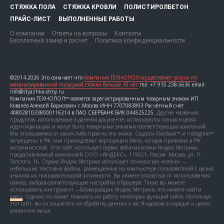
СТЯЖКА ПОЛА
СТЯЖКА КРОВЛИ
ПОЛИСТИРОЛБЕТОН
ПРАЙС-ЛИСТ
ВЫПОЛНЕННЫЕ РАБОТЫ
О компании
Ответы на вопросы
Контакты
Бесплатный замер и расчет
Политика конфиденциальности
©2014-2026 Это означает что
Компания ТЕХНОПОЛ осуществляет услуги по
механизированной полусухой стяжки больше 10 лет
тел: +7 915 238-5636 email:
info@styazhka-stroy.ru
Компания ТЕХНОПОЛ™ является зарегистрированным товарным знаком ИП
Ковалёв Алексей Борисович г.Москва ИНН 7707083893 Расчётный счёт
40802810338000116314 в ПАО СБЕРБАНК БИК 044525225.
Другие названия
продуктов, используемые в данном документе, используются только в целях
идентификации и могут быть товарными знаками соответствующих компаний.
Мы отказываемся от каких-либо прав на эти знаки. Соцсети Facebook™ и Instagram™
запрещены в РФ; они принадлежат корпорации Мета, которая признана в РФ
экстремистской. Этот сайт использует сервис веб-аналитики Яндекс Метрика,
предоставляемый компанией ООО «ЯНДЕКС», 119021, Россия, Москва, ул. Л.
Толстого, 16. Сервис Яндекс Метрика использует технологию «cookie» —
небольшие текстовые файлы, размещаемые на компьютере пользователей с целью
анализа их пользовательской активности. Вы можете отказаться от использования
cookies, выбрав соответствующие настройки в браузере. Также вы можете
использовать инструмент —Блокировщик Яндекс Метрики, его можете найти
здесь
. Однако это может повлиять на работу некоторых функций сайта. Используя
этот сайт, вы соглашаетесь на обработку данных о вас Яндексом в порядке и целях,
указанных выше.