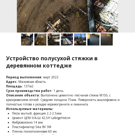
Устройство полусухой стяжки в
деревянном коттедже
Период выполнения:
март 2022
Адрес:
Московская область
Площадь:
137м2
Срок производства работ:
1 день.
Описание объекта:
Выполнена цементно -песчаная стяжка М150, с
армированием сеткой. Средняя толщина 75мм. Поверхность зашлифована и
полностью готова к укладке керамогранита и ламината.
Используемые материалы:
Песок мытый, фракция 2.2-2.5мм.
Цемент ЦЕМ II/A-Ш 42,5Н LafargeHolcim
Фиброволокно 14 мм.
Пластификатор Sika BV 3M
Пленка полиэтиленовая 60 мк.