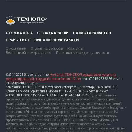
СТЯЖКА ПОЛА
СТЯЖКА КРОВЛИ
ПОЛИСТИРОЛБЕТОН
ПРАЙС-ЛИСТ
ВЫПОЛНЕННЫЕ РАБОТЫ
О компании
Ответы на вопросы
Контакты
Бесплатный замер и расчет
Политика конфиденциальности
©2014-2026 Это означает что
Компания ТЕХНОПОЛ осуществляет услуги по
механизированной полусухой стяжки больше 10 лет
тел: +7 915 238-5636 email:
info@styazhka-stroy.ru
Компания ТЕХНОПОЛ™ является зарегистрированным товарным знаком ИП
Ковалёв Алексей Борисович г.Москва ИНН 7707083893 Расчётный счёт
40802810338000116314 в ПАО СБЕРБАНК БИК 044525225.
Другие названия
продуктов, используемые в данном документе, используются только в целях
идентификации и могут быть товарными знаками соответствующих компаний.
Мы отказываемся от каких-либо прав на эти знаки. Соцсети Facebook™ и Instagram™
запрещены в РФ; они принадлежат корпорации Мета, которая признана в РФ
экстремистской. Этот сайт использует сервис веб-аналитики Яндекс Метрика,
предоставляемый компанией ООО «ЯНДЕКС», 119021, Россия, Москва, ул. Л.
Толстого, 16. Сервис Яндекс Метрика использует технологию «cookie» —
небольшие текстовые файлы, размещаемые на компьютере пользователей с целью