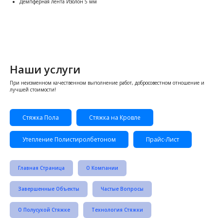
Демпферная лента Изолон 5 мм
Наши услуги
При неизменном качественном выполнение работ, добросовестном отношение и
лучшей стоимости!
Стяжка Пола
Стяжка на Кровле
Утепление Полистиролбетоном
Прайс-Лист
Главная Страница
О Компании
Завершенные Объекты
Частые Вопросы
О Полусухой Стяжке
Технология Стяжки