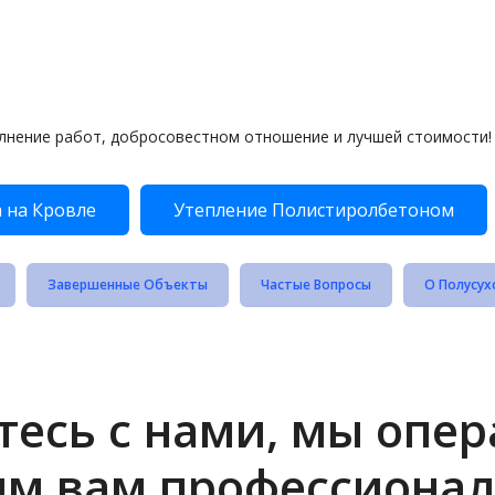
лнение работ, добросовестном отношение и лучшей стоимости!
 на Кровле
Утепление Полистиролбетоном
Завершенные Объекты
Частые Вопросы
О Полусух
есь с нами, мы опе
им вам профессионал