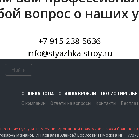
бой вопрос о наших у
+7 915 238-5636
info@styazhka-stroy.ru
Найти
СТЯЖКА ПОЛА
СТЯЖКА КРОВЛИ
ПОЛИСТИРОЛБЕ
О компании
Ответы на вопросы
Контакты
Бесплат
ествляет услуги по механизированной полусухой стяжки больше 10 
варным знаком ИП Ковалёв Алексей Борисович г.Москва ИНН 7707083