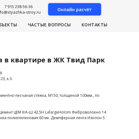
7 915 238-56-36
Онлайн расчёт
nfo@styazhka-stroy.ru
БЪЕКТЫ
ЧАСТЫЕ ВОПРОСЫ
КОНТАКТЫ
а в квартире в ЖК Твид Парк
9
3, к.3.
ментно-песчаная стяжка, М150, толщиной 100мм., по
 Цемент ЦЕМ II/A-Ш 42,5Н LafargeHolcim Фиброволокно 14
енка полиэтиленовая 60 мк. Демпферная лента Изолон 5