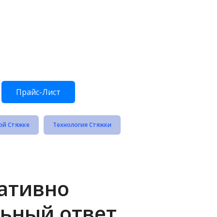
Прайс-Лист
ой Стяжке
Технология Стяжки
ративно
ьный ответ