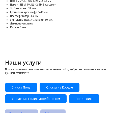
Песок мытый, фракция 2.2-2.5мм.
Цемент ЦЕМ II/A-Ш 42,5Н Евроцемент
Фиброволокно 18 мм.
Гранитная крошка фр. 5-10мм
Пластификатор Sika BV
3M Пленка полиэтиленовая 80 мк.
Демпферная лента
Изолон 5 мм
Наши услуги
При неизменном качественном выполнение работ, добросовестном отношение и
лучшей стоимости!
Стяжка Пола
Стяжка на Кровле
Утепление Полистиролбетоном
Прайс-Лист