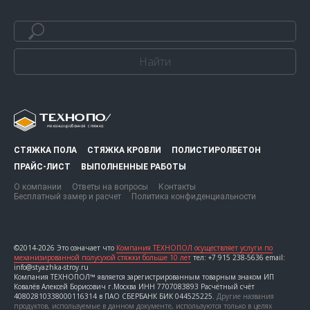
Найти
СТЯЖКА ПОЛА
СТЯЖКА КРОВЛИ
ПОЛИСТИРОЛБЕТОН
ПРАЙС-ЛИСТ
ВЫПОЛНЕННЫЕ РАБОТЫ
О компании
Ответы на вопросы
Контакты
Бесплатный замер и расчет
Политика конфиденциальности
©2014-2026 Это означает что
Компания ТЕХНОПОЛ осуществляет услуги по
механизированной полусухой стяжки больше 10 лет
тел: +7 915 238-5636 email:
info@styazhka-stroy.ru
Компания ТЕХНОПОЛ™ является зарегистрированным товарным знаком ИП
Ковалёв Алексей Борисович г.Москва ИНН 7707083893 Расчётный счёт
40802810338000116314 в ПАО СБЕРБАНК БИК 044525225.
Другие названия
продуктов, используемые в данном документе, используются только в целях