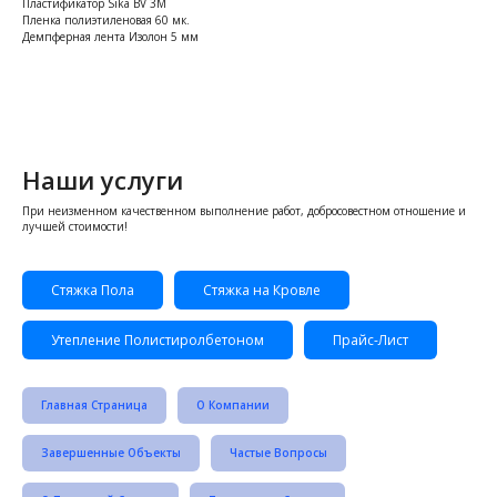
Пластификатор Sika BV 3M
Пленка полиэтиленовая 60 мк.
Демпферная лента Изолон 5 мм
Наши услуги
При неизменном качественном выполнение работ, добросовестном отношение и
лучшей стоимости!
Стяжка Пола
Стяжка на Кровле
Утепление Полистиролбетоном
Прайс-Лист
Главная Страница
О Компании
Завершенные Объекты
Частые Вопросы