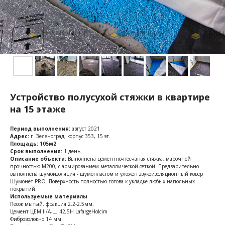
Устройство полусухой стяжки в квартире
на 15 этаже
Период выполнения:
август 2021
Адрес:
г. Зеленоград, корпус 353, 15 эт.
Площадь: 105м2
Срок выполнения:
1 день
Описание объекта:
Выполнена цементно-песчаная стяжка, марочной
прочностью М200, с армированием металлической сеткой. Предварительно
выполнена шумоизоляция - шумопластом и уложен звукоизоляционный ковер
Шумонет PRO. Поверхность полностью готова к укладке любых напольных
покрытий.
Используемые материалы
Песок мытый, фракция 2.2-2.5мм.
Цемент ЦЕМ II/A-Ш 42,5Н LafargeHolcim
Фиброволокно 14 мм.