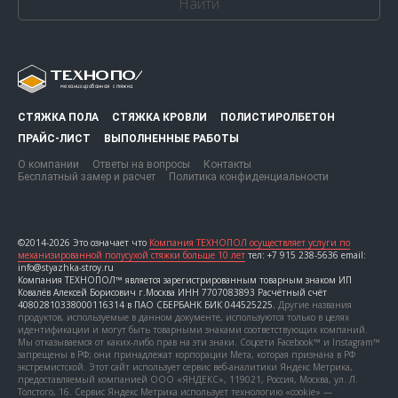
Найти
СТЯЖКА ПОЛА
СТЯЖКА КРОВЛИ
ПОЛИСТИРОЛБЕТОН
ПРАЙС-ЛИСТ
ВЫПОЛНЕННЫЕ РАБОТЫ
О компании
Ответы на вопросы
Контакты
Бесплатный замер и расчет
Политика конфиденциальности
©2014-2026 Это означает что
Компания ТЕХНОПОЛ осуществляет услуги по
механизированной полусухой стяжки больше 10 лет
тел: +7 915 238-5636 email:
info@styazhka-stroy.ru
Компания ТЕХНОПОЛ™ является зарегистрированным товарным знаком ИП
Ковалёв Алексей Борисович г.Москва ИНН 7707083893 Расчётный счёт
40802810338000116314 в ПАО СБЕРБАНК БИК 044525225.
Другие названия
продуктов, используемые в данном документе, используются только в целях
идентификации и могут быть товарными знаками соответствующих компаний.
Мы отказываемся от каких-либо прав на эти знаки. Соцсети Facebook™ и Instagram™
запрещены в РФ; они принадлежат корпорации Мета, которая признана в РФ
экстремистской. Этот сайт использует сервис веб-аналитики Яндекс Метрика,
предоставляемый компанией ООО «ЯНДЕКС», 119021, Россия, Москва, ул. Л.
Толстого, 16. Сервис Яндекс Метрика использует технологию «cookie» —