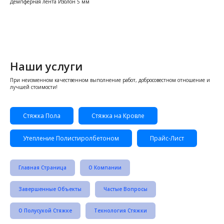
Демпферная лента Изолон 5 мм
Наши услуги
При неизменном качественном выполнение работ, добросовестном отношение и
лучшей стоимости!
Стяжка Пола
Стяжка на Кровле
Утепление Полистиролбетоном
Прайс-Лист
Главная Страница
О Компании
Завершенные Объекты
Частые Вопросы
О Полусухой Стяжке
Технология Стяжки