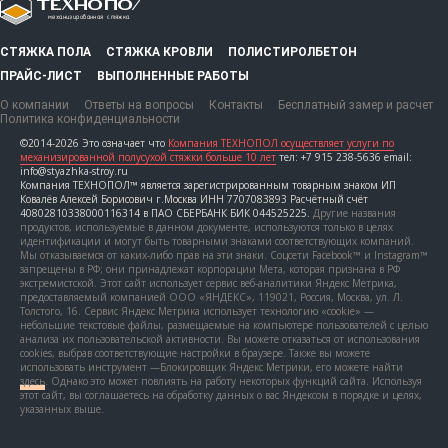
СТЯЖКА ПОЛА
СТЯЖКА КРОВЛИ
ПОЛИСТИРОЛБЕТОН
ПРАЙС-ЛИСТ
ВЫПОЛНЕННЫЕ РАБОТЫ
О компании
Ответы на вопросы
Контакты
Бесплатный замер и расчет
Политика конфиденциальности
©2014-2026 Это означает что
Компания ТЕХНОПОЛ осуществляет услуги по
механизированной полусухой стяжки больше 10 лет
тел: +7 915 238-5636 email:
info@styazhka-stroy.ru
Компания ТЕХНОПОЛ™ является зарегистрированным товарным знаком ИП
Ковалёв Алексей Борисович г.Москва ИНН 7707083893 Расчётный счёт
40802810338000116314 в ПАО СБЕРБАНК БИК 044525225.
Другие названия
продуктов, используемые в данном документе, используются только в целях
идентификации и могут быть товарными знаками соответствующих компаний.
Мы отказываемся от каких-либо прав на эти знаки. Соцсети Facebook™ и Instagram™
запрещены в РФ; они принадлежат корпорации Мета, которая признана в РФ
экстремистской. Этот сайт использует сервис веб-аналитики Яндекс Метрика,
предоставляемый компанией ООО «ЯНДЕКС», 119021, Россия, Москва, ул. Л.
Толстого, 16. Сервис Яндекс Метрика использует технологию «cookie» —
небольшие текстовые файлы, размещаемые на компьютере пользователей с целью
анализа их пользовательской активности. Вы можете отказаться от использования
cookies, выбрав соответствующие настройки в браузере. Также вы можете
использовать инструмент —Блокировщик Яндекс Метрики, его можете найти
здесь
. Однако это может повлиять на работу некоторых функций сайта. Используя
этот сайт, вы соглашаетесь на обработку данных о вас Яндексом в порядке и целях,
указанных выше.