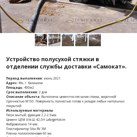
Устройство полусухой стяжки в
отделении службы доставки «Самокат».
Период выполнения:
июнь 2021
Адрес:
Мо, г. Балашиха
Площадь:
400м2
Срок выполнения:
2 дня
Описание объекта:
Выполнена цементно-песчаная стяжка, марочной
прочностью М150. Поверхность полностью готова к укладке любых напольных
покрытий.
Используемые материалы
Песок мытый, фракция 2.2-2.5мм.
Цемент ЦЕМ II/A-Ш 42,5Н LafargeHolcim
Фиброволокно 14 мм.
Пластификатор Sika BV 3M
Пленка полиэтиленовая 60 мк.