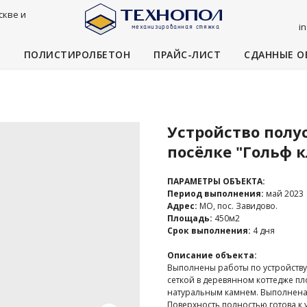
скве и
i
И
ПОЛИСТИРОЛБЕТОН
ПРАЙС-ЛИСТ
СДАННЫЕ О
Устройство полу
посёлке "Гольф к
ПАРАМЕТРЫ ОБЪЕКТА:
Период выполнения:
май 2023
Адрес:
МО, пос. Завидово.
Площадь:
450м2
Срок выполнения:
4 дня
Описание объекта:
Выполнены работы по устройству
сеткой в деревянном коттедже п
натуральным камнем. Выполнена
Поверхность полностью готова к 