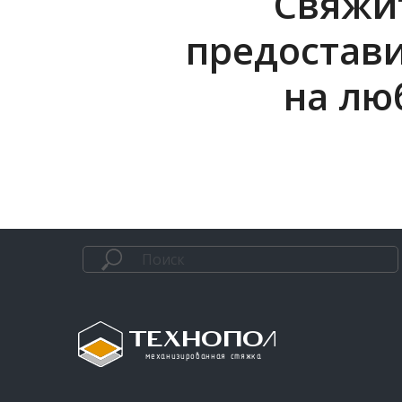
Свяжит
предостав
на лю