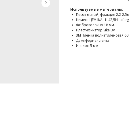
Используемые материалы:
Песок мытый, фракция 2.2-2.5
Цемент ЦЕМ II/A-Ш 42,5Н Lafar
Фиброволокно 18 мм.
Пластификатор Sika BV
3M Пленка полиэтиленовая 60 
Демпферная лента
Изолон 5 мм