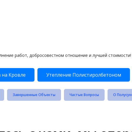
лнение работ, добросовестном отношение и лучшей стоимости!
 на Кровле
Утепление Полистиролбетоном
Завершенные Объекты
Частые Вопросы
О Полусух