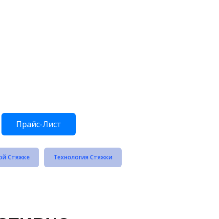
Прайс-Лист
ой Стяжке
Технология Стяжки