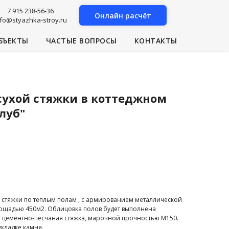
7 915 238-56-36
Онлайн расчёт
nfo@styazhka-stroy.ru
БЪЕКТЫ
ЧАСТЫЕ ВОПРОСЫ
КОНТАКТЫ
сухой стяжки в коттеджном
луб"
 стяжки по теплым полам , с армированием металлической
лощадью 450м2. Облицовка полов будет выполнена
 цементно-песчаная стяжка, марочной прочностью М150.
укладке камня.