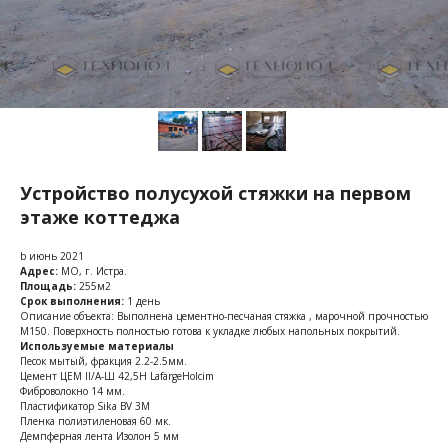
Устройство полусухой стяжки на первом
этаже коттеджа
b июнь 2021
Адрес:
МО, г. Истра.
Площадь:
255м2
Срок выполнения:
1 день
Описание объекта: Выполнена цементно-песчаная стяжка , марочной прочностью
М150. Поверхность полностью готова к укладке любых напольных покрытий.
Используемые материалы
Песок мытый, фракция 2.2-2.5мм.
Цемент ЦЕМ II/A-Ш 42,5Н LafargeHolcim
Фиброволокно 14 мм.
Пластификатор Sika BV 3M
Пленка полиэтиленовая 60 мк.
Демпферная лента Изолон 5 мм