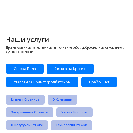
Наши услуги
При неизменном качественном выполнение работ, добросовестном отношение и
лучшей стоимости!
Стяжка Пола
Стяжка на Кровле
Утепление Полистиролбетоном
Прайс-Лист
Главная Страница
О Компании
Завершенные Объекты
Частые Вопросы
О Полусухой Стяжке
Технология Стяжки