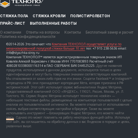
СТЯЖКА ПОЛА
СТЯЖКА КРОВЛИ
ПОЛИСТИРОЛБЕТОН
ПРАЙС-ЛИСТ
ВЫПОЛНЕННЫЕ РАБОТЫ
О компании
Ответы на вопросы
Контакты
Бесплатный замер и расчет
Политика конфиденциальности
©2014-2026 Это означает что
Компания ТЕХНОПОЛ осуществляет услуги по
механизированной полусухой стяжки больше 10 лет
тел: +7 915 238-5636 email:
info@styazhka-stroy.ru
Компания ТЕХНОПОЛ™ является зарегистрированным товарным знаком ИП
Ковалёв Алексей Борисович г.Москва ИНН 7707083893 Расчётный счёт
40802810338000116314 в ПАО СБЕРБАНК БИК 044525225.
Другие названия
продуктов, используемые в данном документе, используются только в целях
идентификации и могут быть товарными знаками соответствующих компаний.
Мы отказываемся от каких-либо прав на эти знаки. Соцсети Facebook™ и Instagram™
запрещены в РФ; они принадлежат корпорации Мета, которая признана в РФ
экстремистской. Этот сайт использует сервис веб-аналитики Яндекс Метрика,
предоставляемый компанией ООО «ЯНДЕКС», 119021, Россия, Москва, ул. Л.
Толстого, 16. Сервис Яндекс Метрика использует технологию «cookie» —
небольшие текстовые файлы, размещаемые на компьютере пользователей с целью
анализа их пользовательской активности. Вы можете отказаться от использования
cookies, выбрав соответствующие настройки в браузере. Также вы можете
использовать инструмент —Блокировщик Яндекс Метрики, его можете найти
здесь
. Однако это может повлиять на работу некоторых функций сайта. Используя
этот сайт, вы соглашаетесь на обработку данных о вас Яндексом в порядке и целях,
указанных выше.