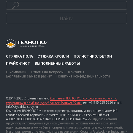
Найти
СТЯЖКА ПОЛА
СТЯЖКА КРОВЛИ
ПОЛИСТИРОЛБЕТОН
ПРАЙС-ЛИСТ
ВЫПОЛНЕННЫЕ РАБОТЫ
О компании
Ответы на вопросы
Контакты
Бесплатный замер и расчет
Политика конфиденциальности
©2014-2026 Это означает что
Компания ТЕХНОПОЛ осуществляет услуги по
механизированной полусухой стяжки больше 10 лет
тел: +7 915 238-5636 email:
info@styazhka-stroy.ru
Компания ТЕХНОПОЛ™ является зарегистрированным товарным знаком ИП
Ковалёв Алексей Борисович г.Москва ИНН 7707083893 Расчётный счёт
40802810338000116314 в ПАО СБЕРБАНК БИК 044525225.
Другие названия
продуктов, используемые в данном документе, используются только в целях
идентификации и могут быть товарными знаками соответствующих компаний.
Мы отказываемся от каких-либо прав на эти знаки. Соцсети Facebook™ и Instagram™