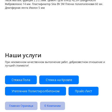
Песок мытый, фракция 2.2-2.5мм. Цемент ЦЕМ II/A-Ш 42,5Н LafargeHolcim
Фиброволокно 14 мм. Пластификатор Sika BV 3M Пленка полиэтиленовая 60 мк.
Демпферная лента Изолон 5 мм
Наши услуги
При неизменном качественном выполнение работ, добросовестном отношение и
лучшей стоимости!
Стяжка Пола
Стяжка на Кровле
Утепление Полистиролбетоном
Прайс-Лист
Главная Страница
О Компании