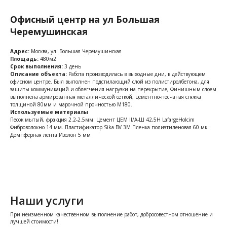
Офисный центр на ул Большая
Черемушинская
Адрес:
Москва, ул. Большая Черемушинская
Площадь:
480м2
Срок выполнения:
3 день
Описание объекта:
Работа производилась в выходные дни, в действующем
офисном центре. Был выполнен подстилающий слой из полистиролбетона, для
защиты коммуникаций и облегчения нагрузки на перекрытие, Финишным слоем
выполнена армированная металлической сеткой, цементно-песчаная стяжка
толщиной 80мм и марочной прочностью М180.
Используемые материалы
Песок мытый, фракция 2.2-2.5мм. Цемент ЦЕМ II/A-Ш 42,5Н LafargeHolcim
Фиброволокно 14 мм. Пластификатор Sika BV 3M Пленка полиэтиленовая 60 мк.
Демпферная лента Изолон 5 мм
Наши услуги
При неизменном качественном выполнение работ, добросовестном отношение и
лучшей стоимости!