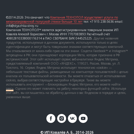
©2014-2026 Это означает что
Компания ТЕХНОПОЛ осуществляет услуги по
механизированной полусухой стяжки больше 10 лет
тел: +7 915 238-5636 email:
info@styazhka-stroy.ru
Компания ТЕХНОПОЛ™ является зарегистрированным товарным знаком ИП
Ковалёв Алексей Борисович г.Москва ИНН 7707083893 Расчётный счёт
40802810338000116314 в ПАО СБЕРБАНК БИК 044525225.
Другие названия
продуктов, используемые в данном документе, используются только в целях
идентификации и могут быть товарными знаками соответствующих компаний.
Мы отказываемся от каких-либо прав на эти знаки. Соцсети Facebook™ и Instagram™
запрещены в РФ; они принадлежат корпорации Мета, которая признана в РФ
экстремистской. Этот сайт использует сервис веб-аналитики Яндекс Метрика,
предоставляемый компанией ООО «ЯНДЕКС», 119021, Россия, Москва, ул. Л.
Толстого, 16. Сервис Яндекс Метрика использует технологию «cookie» —
небольшие текстовые файлы, размещаемые на компьютере пользователей с целью
анализа их пользовательской активности. Вы можете отказаться от использования
cookies, выбрав соответствующие настройки в браузере. Также вы можете
использовать инструмент —Блокировщик Яндекс Метрики, его можете найти
здесь
. Однако это может повлиять на работу некоторых функций сайта. Используя
этот сайт, вы соглашаетесь на обработку данных о вас Яндексом в порядке и целях,
указанных выше.
© ИП Ковалёв А. Б., 2014-2026