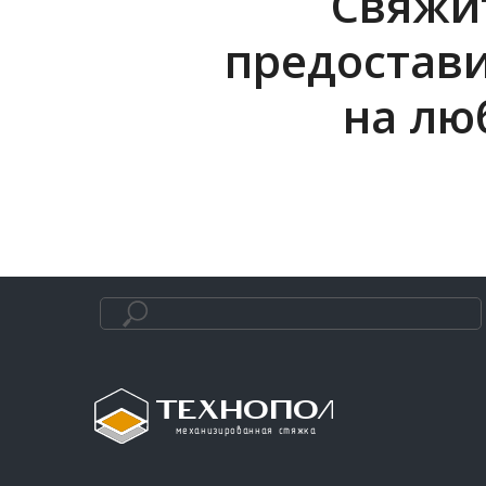
Свяжит
предостав
на лю