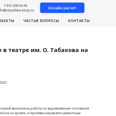
7 915 238-56-36
Онлайн расчёт
nfo@styazhka-stroy.ru
БЪЕКТЫ
ЧАСТЫЕ ВОПРОСЫ
КОНТАКТЫ
 в театре им. О. Табакова на
2023
панией выполнены работы по выравниванию основания
клонок на кровле, и проливка керамзита цементным