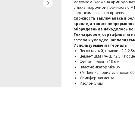
молочком. Уложена армирующая с
стяжка, марочной прочностью М1
воронкам согласно проекту.
Сложность заключалась в бол
кровле, а так же непрерывнос
оборудование находилось во 
Технадзором, сертификаты на
готова к укладке наплавляем
Используемые материалы:
Песок мытый, фракция 2.2-2.5
Цемент ЦЕМ II/A-Ш 42,5Н РосЦ
Фиброволокно 18 мм.
Пластификатор Sika BV
3M Пленка полиэтиленовая 60 
Демпферная лента
Изолон 5 мм