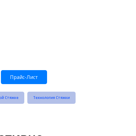
Прайс-Лист
ой Стяжке
Технология Стяжки