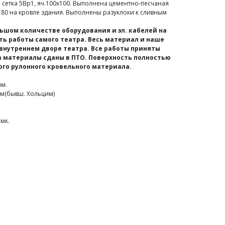
етка 5Вр1, яч.100х100. Выполнена цементно-песчаная
80 на кровле здания. Выполнены разуклоки к сливным
ьшом количестве оборудования и эл. кабелей на
ть работы самого театра. Весь материал и наше
внутреннем дворе театра. Все работы приняты
 материалы сданы в ПТО. Поверхность полностью
ого рулонного кровельного материала.
мм.
ем(бывш. Хольцим)
мк.