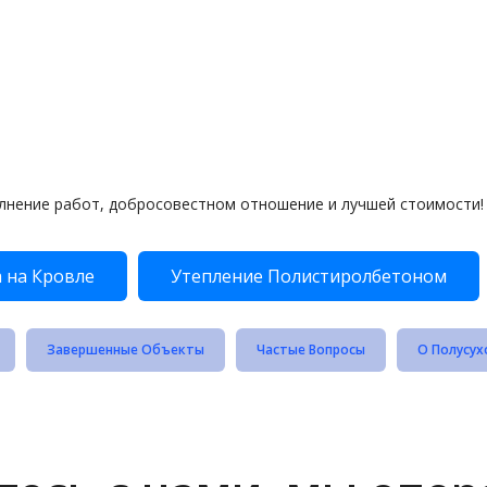
лнение работ, добросовестном отношение и лучшей стоимости!
 на Кровле
Утепление Полистиролбетоном
Завершенные Объекты
Частые Вопросы
О Полусух