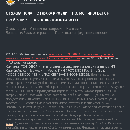
СТЯЖКА ПОЛА
СТЯЖКА КРОВЛИ
ПОЛИСТИРОЛБЕТОН
ПРАЙС-ЛИСТ
ВЫПОЛНЕННЫЕ РАБОТЫ
О компании
Ответы на вопросы
Контакты
Бесплатный замер и расчет
Политика конфиденциальности
©2014-2026 Это означает что
Компания ТЕХНОПОЛ осуществляет услуги по
механизированной полусухой стяжки больше 10 лет
тел: +7 915 238-5636 email:
info@styazhka-stroy.ru
Компания ТЕХНОПОЛ™ является зарегистрированным товарным знаком ИП
Ковалёв Алексей Борисович г.Москва ИНН 7707083893 Расчётный счёт
40802810338000116314 в ПАО СБЕРБАНК БИК 044525225.
Другие названия
продуктов, используемые в данном документе, используются только в целях
идентификации и могут быть товарными знаками соответствующих компаний.
Мы отказываемся от каких-либо прав на эти знаки. Соцсети Facebook™ и Instagram™
запрещены в РФ; они принадлежат корпорации Мета, которая признана в РФ
экстремистской. Этот сайт использует сервис веб-аналитики Яндекс Метрика,
предоставляемый компанией ООО «ЯНДЕКС», 119021, Россия, Москва, ул. Л.
Толстого, 16. Сервис Яндекс Метрика использует технологию «cookie» —
небольшие текстовые файлы, размещаемые на компьютере пользователей с целью
анализа их пользовательской активности. Вы можете отказаться от использования
cookies, выбрав соответствующие настройки в браузере. Также вы можете
использовать инструмент —Блокировщик Яндекс Метрики, его можете найти
здесь
. Однако это может повлиять на работу некоторых функций сайта. Используя
этот сайт, вы соглашаетесь на обработку данных о вас Яндексом в порядке и целях,