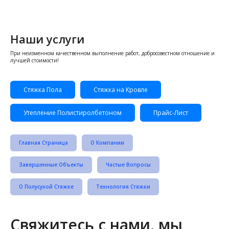
Наши услуги
При неизменном качественном выполнение работ, добросовестном отношение и
лучшей стоимости!
Стяжка Пола
Стяжка на Кровле
Утепление Полистиролбетоном
Прайс-Лист
Главная Страница
О Компании
Завершенные Объекты
Частые Вопросы
О Полусухой Стяжке
Технология Стяжки
Свяжитесь с нами, мы