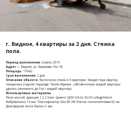
г. Видное, 4 квартиры за 2 дня. Стяжка
пола.
Период выполнения:
апрель 2019
Адрес:
г. Видное, ул. Березовая 16и 18.
Площадь:
170м2
Срок выполнения:
2 дня
Описание объекта:
Выполнена стяжка в 4 квартирах. Каждая пара квартир
находилась в одном подъезде. Таким образом , собственникам каждой квартиры
удалось сэкономить до 5тр с каждой квартиры.
Используемые материалы
Песок мытый, фракция 2.2-2.5мм. Цемент ЦЕМ II/A-Ш 42,5Н LafargeHolcim
Фиброволокно 14 мм. Пластификатор Sika BV 3M Пленка полиэтиленовая 60 мк.
Демпферная лента Изолон 5 мм