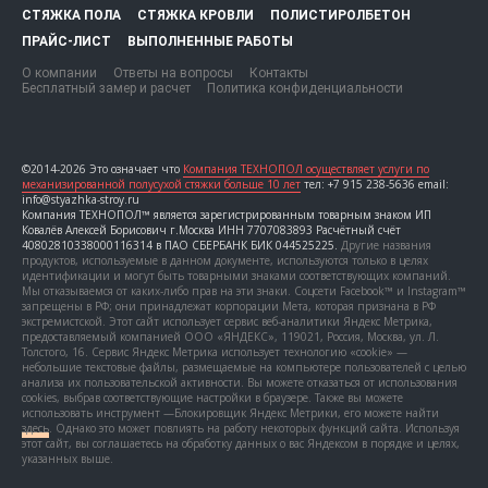
СТЯЖКА ПОЛА
СТЯЖКА КРОВЛИ
ПОЛИСТИРОЛБЕТОН
ПРАЙС-ЛИСТ
ВЫПОЛНЕННЫЕ РАБОТЫ
О компании
Ответы на вопросы
Контакты
Бесплатный замер и расчет
Политика конфиденциальности
©2014-2026 Это означает что
Компания ТЕХНОПОЛ осуществляет услуги по
механизированной полусухой стяжки больше 10 лет
тел: +7 915 238-5636 email:
info@styazhka-stroy.ru
Компания ТЕХНОПОЛ™ является зарегистрированным товарным знаком ИП
Ковалёв Алексей Борисович г.Москва ИНН 7707083893 Расчётный счёт
40802810338000116314 в ПАО СБЕРБАНК БИК 044525225.
Другие названия
продуктов, используемые в данном документе, используются только в целях
идентификации и могут быть товарными знаками соответствующих компаний.
Мы отказываемся от каких-либо прав на эти знаки. Соцсети Facebook™ и Instagram™
запрещены в РФ; они принадлежат корпорации Мета, которая признана в РФ
экстремистской. Этот сайт использует сервис веб-аналитики Яндекс Метрика,
предоставляемый компанией ООО «ЯНДЕКС», 119021, Россия, Москва, ул. Л.
Толстого, 16. Сервис Яндекс Метрика использует технологию «cookie» —
небольшие текстовые файлы, размещаемые на компьютере пользователей с целью
анализа их пользовательской активности. Вы можете отказаться от использования
cookies, выбрав соответствующие настройки в браузере. Также вы можете
использовать инструмент —Блокировщик Яндекс Метрики, его можете найти
здесь
. Однако это может повлиять на работу некоторых функций сайта. Используя
этот сайт, вы соглашаетесь на обработку данных о вас Яндексом в порядке и целях,
указанных выше.